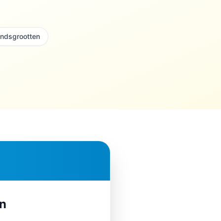
andsgrootten
en