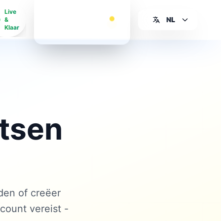
Start met
Live
Bewerken
NL
&
Voor Altijd
Klaar
Gratis
tsen
nden of creëer
ount vereist -