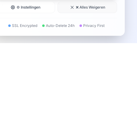
⚙️ Instellingen
❌ Alles Weigeren
SSL Encrypted
Auto-Delete 24h
Privacy First
GRATIS
VEILIG
SNEL
🎯 Professionele PDF tools volledig gratis! Bewerk,